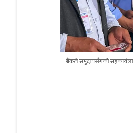
बैंकले समुदायसँगको सहकार्यलाई थप