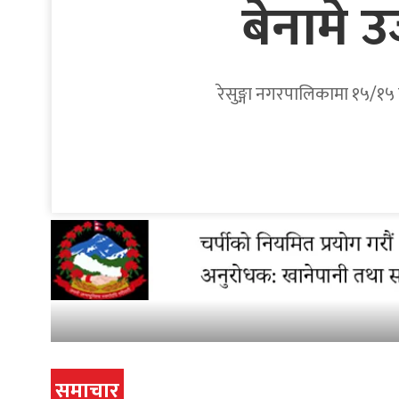
बेनामे 
रेसुङ्गा नगरपालिकामा १५/१५ व
समाचार