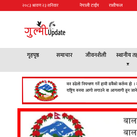
नेपाली टाईप
राशीफल
गृहपृष्ठ
समाचार
जीवनशैली
स्थानीय त