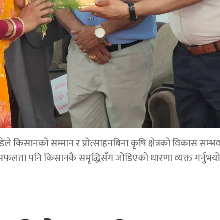
डेले किसानको सम्मान र प्रोत्साहनबिना कृषि क्षेत्रको विकास सम्भ
सफलता पनि किसानकै समृद्धिसँग जोडिएको धारणा व्यक्त गर्नुभयो