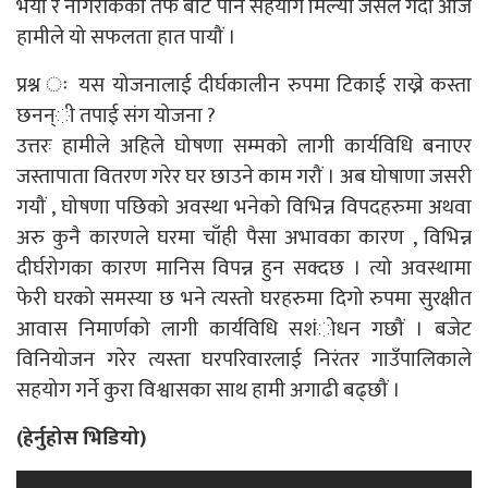
भयो र नागरीकको तर्फ बाट पनि सहयोग मिल्यो जसले गर्दा आज
हामीले यो सफलता हात पायौं ।
प्रश्न ः यस योजनालाई दीर्घकालीन रुपमा टिकाई राख्ने कस्ता
छनन्ी तपाई संग योजना ?
उत्तरः हामीले अहिले घोषणा सम्मको लागी कार्यविधि बनाएर
जस्तापाता वितरण गरेर घर छाउने काम गरौं । अब घोषाणा जसरी
गयौं , घोषणा पछिको अवस्था भनेको विभिन्न विपदहरुमा अथवा
अरु कुनै कारणले घरमा चाँही पैसा अभावका कारण , विभिन्न
दीर्घरोगका कारण मानिस विपन्न हुन सक्दछ । त्यो अवस्थामा
फेरी घरको समस्या छ भने त्यस्तो घरहरुमा दिगो रुपमा सुरक्षीत
आवास निमार्णको लागी कार्यविधि सशंोधन गछौं । बजेट
विनियोजन गरेर त्यस्ता घरपरिवारलाई निरंतर गाउँपालिकाले
सहयोग गर्ने कुरा विश्वासका साथ हामी अगाढी बढ्छौं ।
(हेर्नुहोस भिडियो)