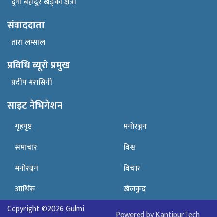
दुर्गा बहादुर खड्का क्षेत्री
संवाददाता
तारा लम्साल
प्रविधि ब्यूरो प्रमुख
प्रदीप मरासिनी
साइट नेभिगेशन
गृहपृष्ठ
मनोरञ्जन
समाचार​
विश्व
मनोरञ्जन
विचार
आर्थिक
खेलकुद
Copyright ©2026 Gulmi
Powered by KantipurTech