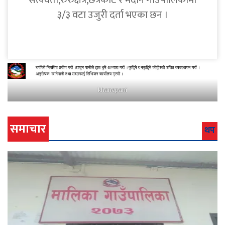
सत्यवती,रुरुक्षेत्र,छत्रकोट र मदाने गाउँपालिकामा
३/३ वटा उजुरी दर्ता भएका छन ।
khanepani
समाचार
थप