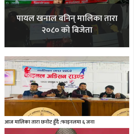
पायल खनाल बनिन् मालिका तारा
२०८० को बिजेता
आज मालिका तारा छनोट हुँदै :फाइनलमा ६ जना