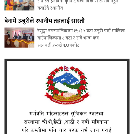
र प्रोत्साहनबिना कृषि क्षेत्रको विकास सम्भव नहुने
बताउँदै स्थानीय
बेनामे उजुरीले स्थानीय तहलाई सास्ती
रेसुङ्गा नगरपालिकामा १५/१५ वटा उजुरी पर्दा मालिका
गाउँपालिकामा ८ वटा र सबै भन्दा कम
सत्यवती,रुरुक्षेत्र,छत्रकोट