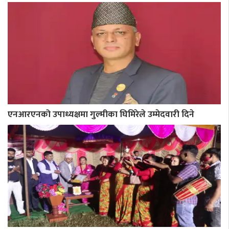
एनआरएनको उपाध्यक्षमा गुल्मीका घिमिरेले उम्मेदवारी दिने