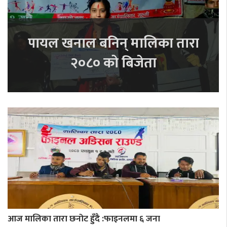
पायल खनाल बनिन् मालिका तारा
२०८० को बिजेता
आज मालिका तारा छनोट हुँदै :फाइनलमा ६ जना