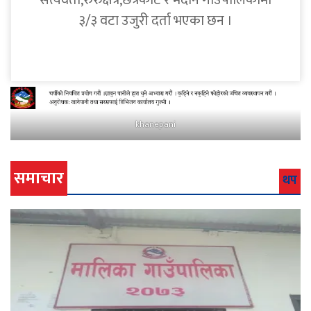
सत्यवती,रुरुक्षेत्र,छत्रकोट र मदाने गाउँपालिकामा
३/३ वटा उजुरी दर्ता भएका छन ।
khanepani
समाचार
थप