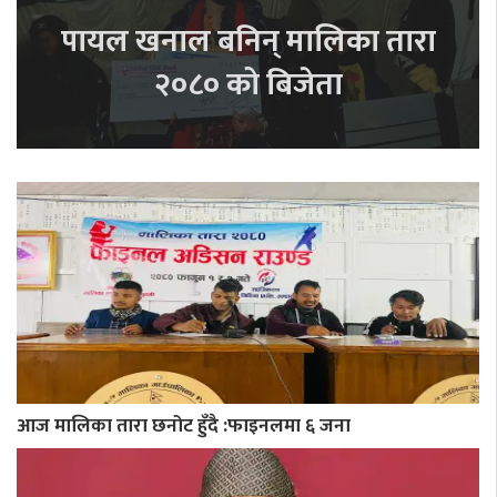
पायल खनाल बनिन् मालिका तारा
२०८० को बिजेता
आज मालिका तारा छनोट हुँदै :फाइनलमा ६ जना