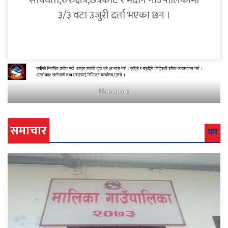
सत्यवती,रुरुक्षेत्र,छत्रकोट र मदाने गाउँपालिकामा
३/३ वटा उजुरी दर्ता भएका छन ।
khanepani
समाचार
थप