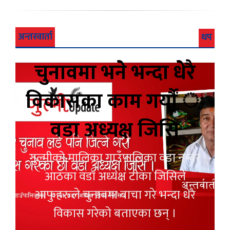
अन्तरवार्ता
थप
चुनावमा भने भन्दा धेरै
विकासका काम गर्यौं ः
वडा अध्यक्ष जिसि
गुल्मीको मालिका गाउँपालिका वडा नम्वर
आठका वडा अध्यक्ष टीका जिसिले
आफुहरुले चुनावमा बाचा गरे भन्दा धेरै
विकास गरेको बताएका छन् ।