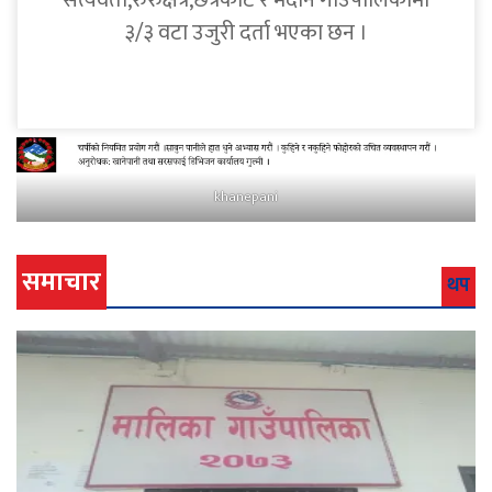
सत्यवती,रुरुक्षेत्र,छत्रकोट र मदाने गाउँपालिकामा
३/३ वटा उजुरी दर्ता भएका छन ।
khanepani
समाचार
थप