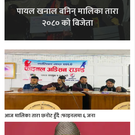
पायल खनाल बनिन् मालिका तारा
२०८० को बिजेता
आज मालिका तारा छनोट हुँदै :फाइनलमा ६ जना