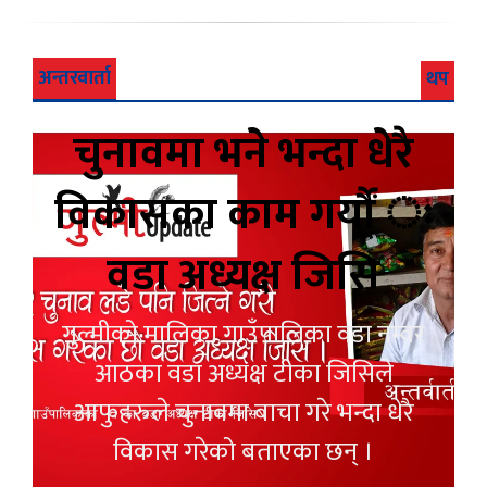
अन्तरवार्ता
थप
चुनावमा भने भन्दा धेरै
विकासका काम गर्यौं ः
वडा अध्यक्ष जिसि
गुल्मीको मालिका गाउँपालिका वडा नम्वर
आठका वडा अध्यक्ष टीका जिसिले
आफुहरुले चुनावमा बाचा गरे भन्दा धेरै
विकास गरेको बताएका छन् ।