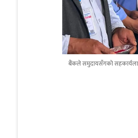
बैंकले समुदायसँगको सहकार्यलाई थप