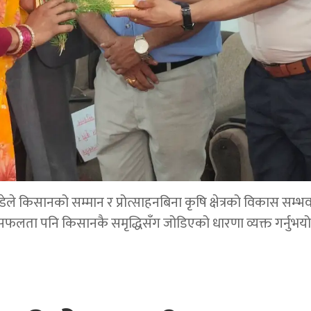
डेले किसानको सम्मान र प्रोत्साहनबिना कृषि क्षेत्रको विकास सम्भ
सफलता पनि किसानकै समृद्धिसँग जोडिएको धारणा व्यक्त गर्नुभयो