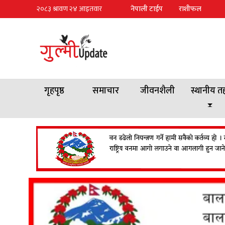
नेपाली टाईप
राशीफल
गृहपृष्ठ
समाचार
जीवनशैली
स्थानीय त