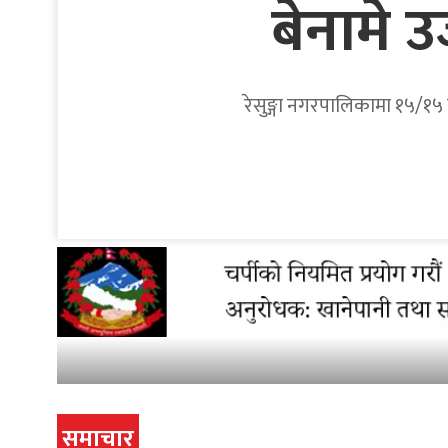
बेनामे 
रेसुङ्गा नगरपालिकामा १५/१५ व
समाचार