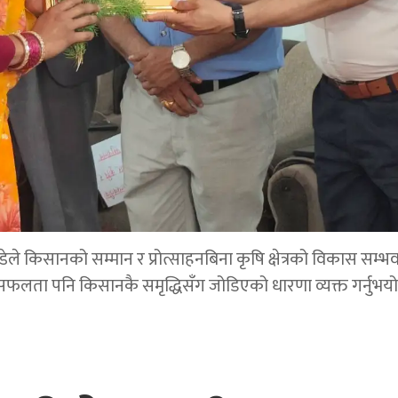
डेले किसानको सम्मान र प्रोत्साहनबिना कृषि क्षेत्रको विकास सम्भ
सफलता पनि किसानकै समृद्धिसँग जोडिएको धारणा व्यक्त गर्नुभयो