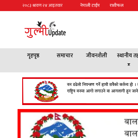
नेपाली टाईप
राशीफल
गृहपृष्ठ
समाचार
जीवनशैली
स्थानीय त