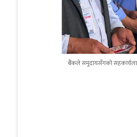
बैंकले समुदायसँगको सहकार्यलाई थप