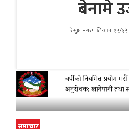
बेनामे 
रेसुङ्गा नगरपालिकामा १५/१५ व
समाचार