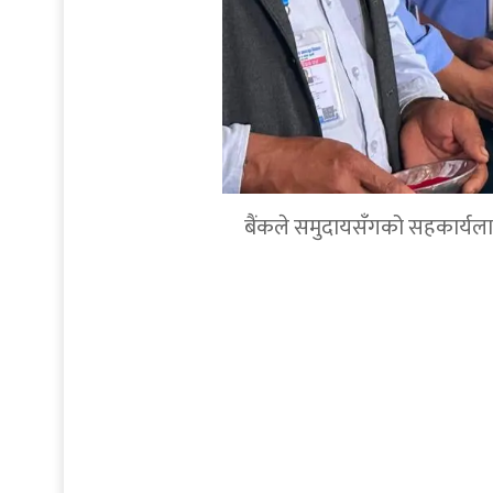
बैंकले समुदायसँगको सहकार्यलाई थप