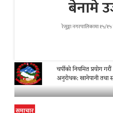
बेनामे 
रेसुङ्गा नगरपालिकामा १५/१५ व
समाचार