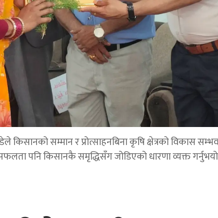
डेले किसानको सम्मान र प्रोत्साहनबिना कृषि क्षेत्रको विकास सम्भ
सफलता पनि किसानकै समृद्धिसँग जोडिएको धारणा व्यक्त गर्नुभयो