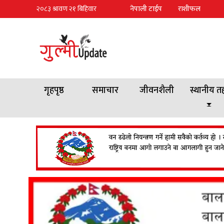
नेपाली टाईप
राशीफल
गृहपृष्ठ
समाचार
जीवनशैली
स्थानीय त