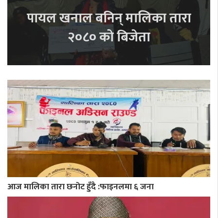
पायल खनाल बनिन् मालिका तारा
२०८० को बिजेता
आज मालिका तारा छनोट हुँदै :फाइनलमा ६ जना