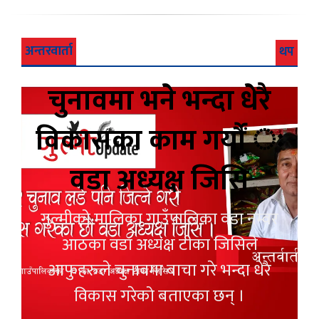
अन्तरवार्ता
थप
चुनावमा भने भन्दा धेरै
विकासका काम गर्यौं ः
वडा अध्यक्ष जिसि
गुल्मीको मालिका गाउँपालिका वडा नम्वर
आठका वडा अध्यक्ष टीका जिसिले
आफुहरुले चुनावमा बाचा गरे भन्दा धेरै
विकास गरेको बताएका छन् ।