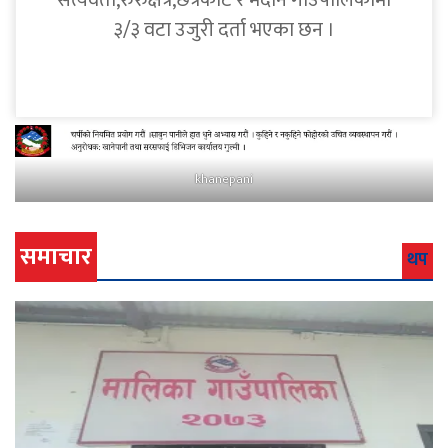
सत्यवती,रुरुक्षेत्र,छत्रकोट र मदाने गाउँपालिकामा
३/३ वटा उजुरी दर्ता भएका छन ।
khanepani
समाचार
थप