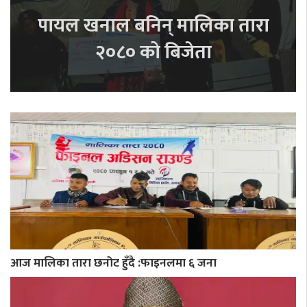
पायल खनाल बनिन् मालिका तारा
२०८० को बिजेता
आज मालिका तारा छनोट हुँदै :फाइनलमा ६ जना