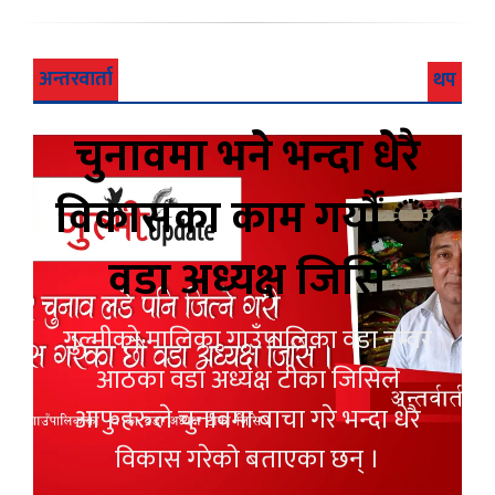
अन्तरवार्ता
थप
चुनावमा भने भन्दा धेरै
विकासका काम गर्यौं ः
वडा अध्यक्ष जिसि
गुल्मीको मालिका गाउँपालिका वडा नम्वर
आठका वडा अध्यक्ष टीका जिसिले
आफुहरुले चुनावमा बाचा गरे भन्दा धेरै
विकास गरेको बताएका छन् ।