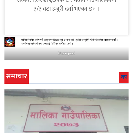
सत्यवती,रुरुक्षेत्र,छत्रकोट र मदाने गाउँपालिकामा
३/३ वटा उजुरी दर्ता भएका छन ।
khanepani
समाचार
थप