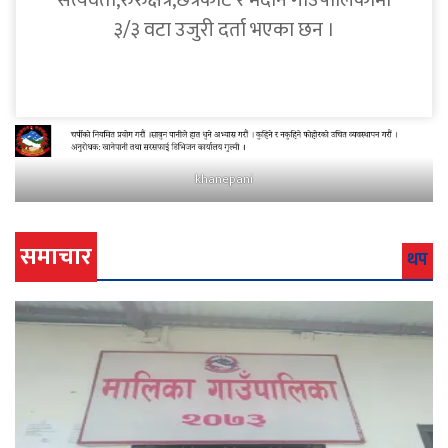
सत्यवती,रुरुक्षेत्र,छत्रकोट र मदाने गाउँपालिकामा
३/३ वटा उजुरी दर्ता भएका छन ।
khanepani
समाचार
थप