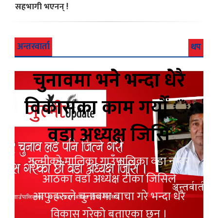
सहभागी भएनन् !
अन्तरवार्ता
थप
चुनावमा भने भन्दा धेरै
विकासका काम गर्यौं ः
वडा अध्यक्ष जिसि
गुल्मीको मालिका गाउँपालिका वडा नम्वर
आठका वडा अध्यक्ष टीका जिसिले
आफुहरुले चुनावमा बाचा गरे भन्दा धेरै
विकास गरेको बताएका छन् ।