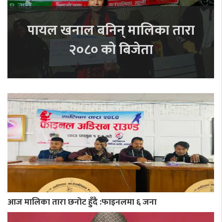
पायल खनाल बनिन् मालिका तारा
२०८० को बिजेता
आज मालिका तारा छनोट हुँदै :फाइनलमा ६ जना