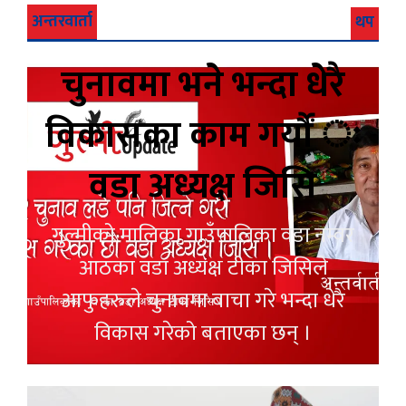
अन्तरवार्ता
थप
चुनावमा भने भन्दा धेरै
विकासका काम गर्यौं ः
वडा अध्यक्ष जिसि
गुल्मीको मालिका गाउँपालिका वडा नम्वर
आठका वडा अध्यक्ष टीका जिसिले
आफुहरुले चुनावमा बाचा गरे भन्दा धेरै
विकास गरेको बताएका छन् ।