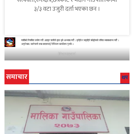
सत्यवती,रुरुक्षेत्र,छत्रकोट र मदाने गाउँपालिकामा
३/३ वटा उजुरी दर्ता भएका छन ।
khanepani
समाचार
थप