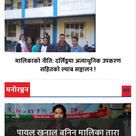
मालिकाको नीति: दर्लिङ्गमा अत्याधुनिक उपकरण
सहितको ल्याब सञ्चालन !
मनोरञ्जन
थप
पायल खनाल बनिन् मालिका तारा