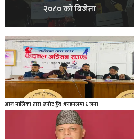
२०८० को बिजेता
आज मालिका तारा छनोट हुँदै :फाइनलमा ६ जना