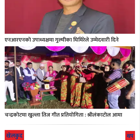
एनआरएनको उपाध्यक्षमा गुल्मीका घिमिरेले उम्मेदवारी दिने
चन्द्रकोटमा खुल्ला तिज गीत प्रतियोगिता : श्रीलंकाटोल आमा
खेलकुद
थप