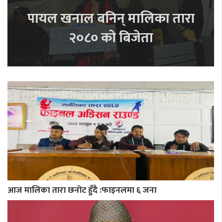
पायल खनाल बनिन् मालिका तारा
२०८० को बिजेता
आज मालिका तारा छनोट हुँदै :फाइनलमा ६ जना