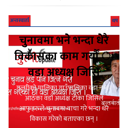
अन्तरवार्ता
थप
चुनावमा भने भन्दा धेरै
विकासका काम गर्यौं ः
वडा अध्यक्ष जिसि
गुल्मीको मालिका गाउँपालिका वडा नम्वर
आठका वडा अध्यक्ष टीका जिसिले
आफुहरुले चुनावमा बाचा गरे भन्दा धेरै
विकास गरेको बताएका छन् ।