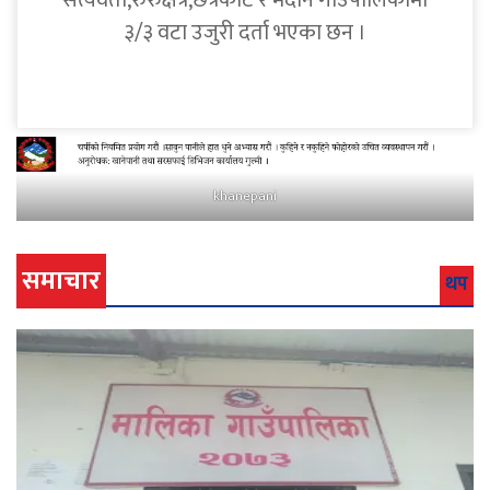
सत्यवती,रुरुक्षेत्र,छत्रकोट र मदाने गाउँपालिकामा
३/३ वटा उजुरी दर्ता भएका छन ।
khanepani
समाचार
थप