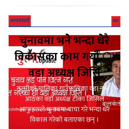
अन्तरवार्ता
थप
चुनावमा भने भन्दा धेरै
विकासका काम गर्यौं ः
वडा अध्यक्ष जिसि
गुल्मीको मालिका गाउँपालिका वडा नम्वर
आठका वडा अध्यक्ष टीका जिसिले
आफुहरुले चुनावमा बाचा गरे भन्दा धेरै
विकास गरेको बताएका छन् ।