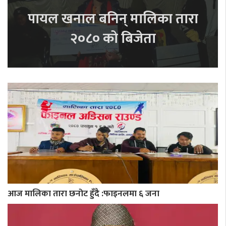
पायल खनाल बनिन् मालिका तारा
२०८० को बिजेता
आज मालिका तारा छनोट हुँदै :फाइनलमा ६ जना