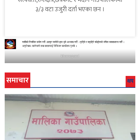
सत्यवती,रुरुक्षेत्र,छत्रकोट र मदाने गाउँपालिकामा
३/३ वटा उजुरी दर्ता भएका छन ।
khanepani
समाचार
थप