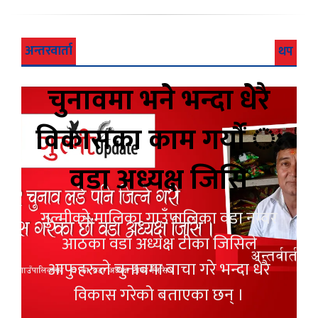
अन्तरवार्ता
थप
चुनावमा भने भन्दा धेरै
विकासका काम गर्यौं ः
वडा अध्यक्ष जिसि
गुल्मीको मालिका गाउँपालिका वडा नम्वर
आठका वडा अध्यक्ष टीका जिसिले
आफुहरुले चुनावमा बाचा गरे भन्दा धेरै
विकास गरेको बताएका छन् ।