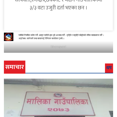
सत्यवती,रुरुक्षेत्र,छत्रकोट र मदाने गाउँपालिकामा
३/३ वटा उजुरी दर्ता भएका छन ।
khanepani
समाचार
थप