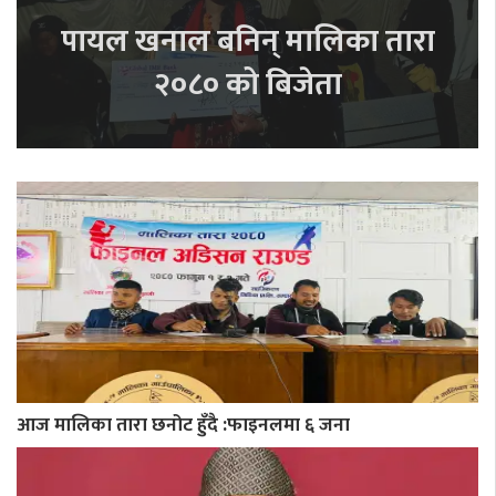
पायल खनाल बनिन् मालिका तारा
२०८० को बिजेता
आज मालिका तारा छनोट हुँदै :फाइनलमा ६ जना