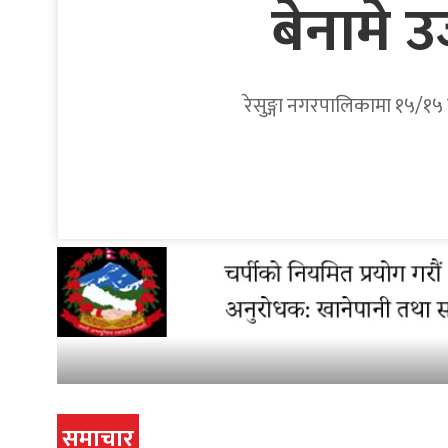
बेनामे 
रेसुङ्गा नगरपालिकामा १५/१५ व
समाचार