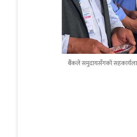
बैंकले समुदायसँगको सहकार्यलाई थप