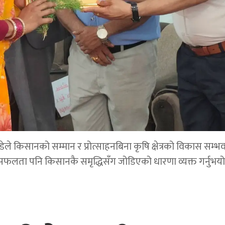
डेले किसानको सम्मान र प्रोत्साहनबिना कृषि क्षेत्रको विकास सम्भ
सफलता पनि किसानकै समृद्धिसँग जोडिएको धारणा व्यक्त गर्नुभयो