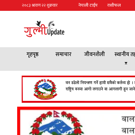
नेपाली टाईप
राशीफल
गृहपृष्ठ
समाचार
जीवनशैली
स्थानीय त