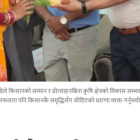
डेले किसानको सम्मान र प्रोत्साहनबिना कृषि क्षेत्रको विकास सम्भ
सफलता पनि किसानकै समृद्धिसँग जोडिएको धारणा व्यक्त गर्नुभयो