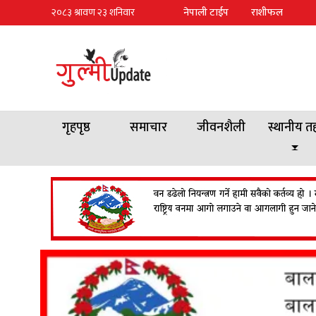
नेपाली टाईप
राशीफल
गृहपृष्ठ
समाचार
जीवनशैली
स्थानीय त