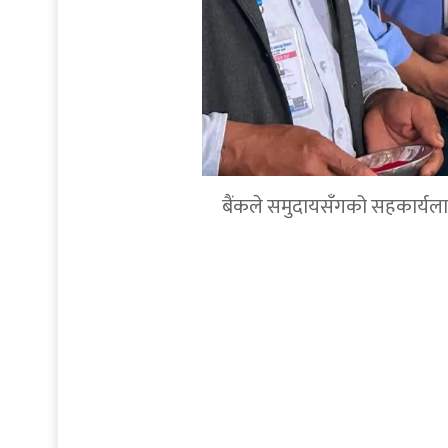
बैंकले समुदायसँगको सहकार्यलाई थप