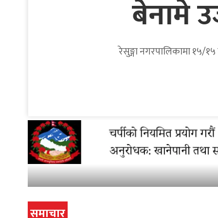
बेनामे 
रेसुङ्गा नगरपालिकामा १५/१५ व
समाचार