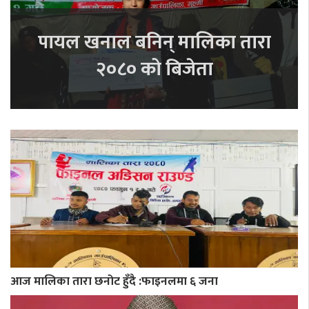
पायल खनाल बनिन् मालिका तारा
२०८० को बिजेता
आज मालिका तारा छनोट हुँदै :फाइनलमा ६ जना