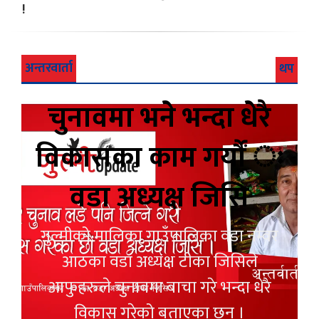
!
अन्तरवार्ता
थप
चुनावमा भने भन्दा धेरै
विकासका काम गर्यौं ः
वडा अध्यक्ष जिसि
गुल्मीको मालिका गाउँपालिका वडा नम्वर
आठका वडा अध्यक्ष टीका जिसिले
आफुहरुले चुनावमा बाचा गरे भन्दा धेरै
विकास गरेको बताएका छन् ।