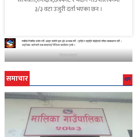
सत्यवती,रुरुक्षेत्र,छत्रकोट र मदाने गाउँपालिकामा
३/३ वटा उजुरी दर्ता भएका छन ।
khanepani
समाचार
थप