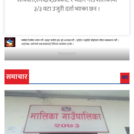
सत्यवती,रुरुक्षेत्र,छत्रकोट र मदाने गाउँपालिकामा
३/३ वटा उजुरी दर्ता भएका छन ।
khanepani
समाचार
थप