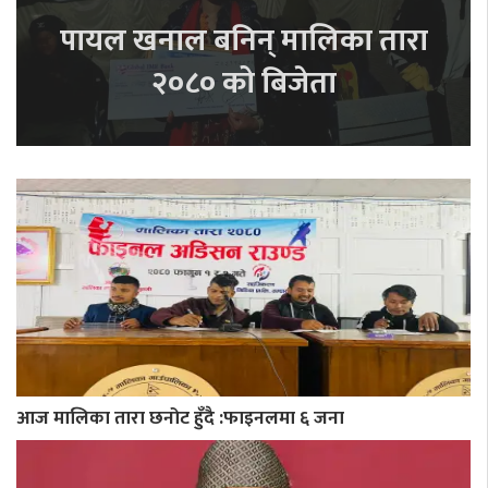
पायल खनाल बनिन् मालिका तारा
२०८० को बिजेता
आज मालिका तारा छनोट हुँदै :फाइनलमा ६ जना