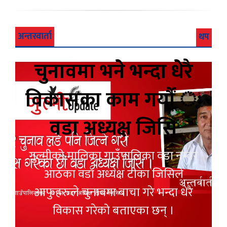
अन्तरवार्ता
थप
चुनावमा भने भन्दा धेरै
विकासका काम गर्यौं ः
वडा अध्यक्ष जिसि
गुल्मीको मालिका गाउँपालिका वडा नम्वर
आठका वडा अध्यक्ष टीका जिसिले
आफुहरुले चुनावमा बाचा गरे भन्दा धेरै
विकास गरेको बताएका छन् ।