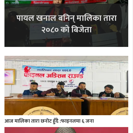
पायल खनाल बनिन् मालिका तारा
२०८० को बिजेता
आज मालिका तारा छनोट हुँदै :फाइनलमा ६ जना