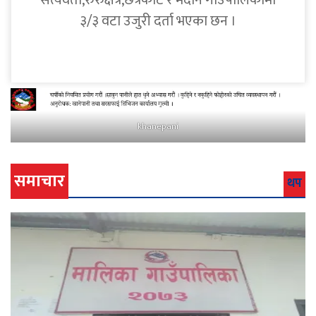
सत्यवती,रुरुक्षेत्र,छत्रकोट र मदाने गाउँपालिकामा
३/३ वटा उजुरी दर्ता भएका छन ।
khanepani
समाचार
थप