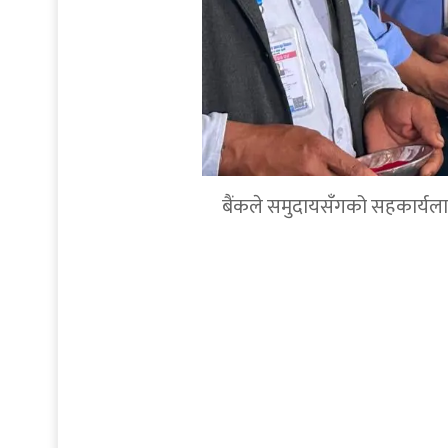
बैंकले समुदायसँगको सहकार्यलाई थप