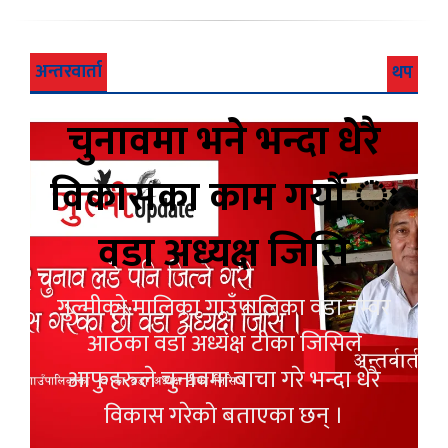
अन्तरवार्ता
थप
चुनावमा भने भन्दा धेरै
विकासका काम गर्यौं ः
वडा अध्यक्ष जिसि
गुल्मीको मालिका गाउँपालिका वडा नम्वर
आठका वडा अध्यक्ष टीका जिसिले
आफुहरुले चुनावमा बाचा गरे भन्दा धेरै
विकास गरेको बताएका छन् ।