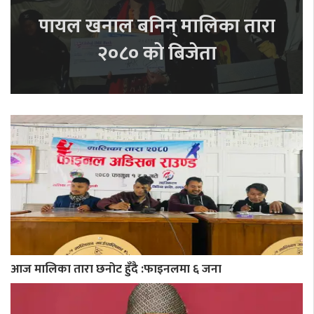
पायल खनाल बनिन् मालिका तारा
२०८० को बिजेता
आज मालिका तारा छनोट हुँदै :फाइनलमा ६ जना