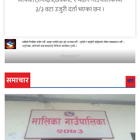
सत्यवती,रुरुक्षेत्र,छत्रकोट र मदाने गाउँपालिकामा
३/३ वटा उजुरी दर्ता भएका छन ।
khanepani
समाचार
थप