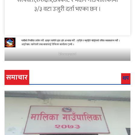
सत्यवती,रुरुक्षेत्र,छत्रकोट र मदाने गाउँपालिकामा
३/३ वटा उजुरी दर्ता भएका छन ।
khanepani
समाचार
थप