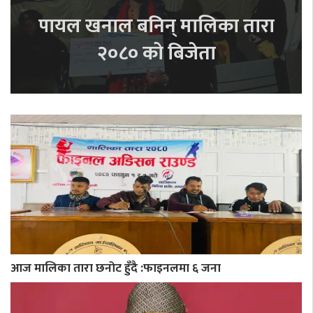
पायल खनाल बनिन् मालिका तारा
२०८० को बिजेता
आज मालिका तारा छनोट हुँदै :फाइनलमा ६ जना