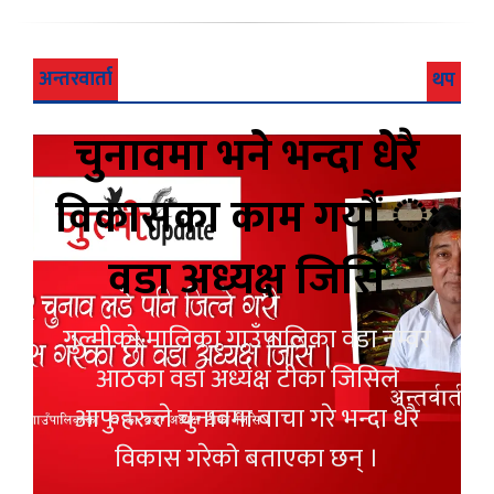
अन्तरवार्ता
थप
चुनावमा भने भन्दा धेरै
विकासका काम गर्यौं ः
वडा अध्यक्ष जिसि
गुल्मीको मालिका गाउँपालिका वडा नम्वर
आठका वडा अध्यक्ष टीका जिसिले
आफुहरुले चुनावमा बाचा गरे भन्दा धेरै
विकास गरेको बताएका छन् ।