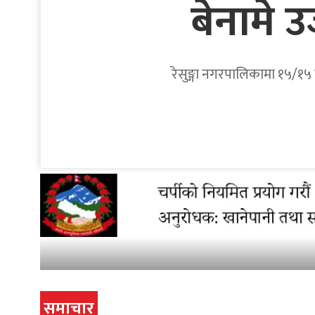
बेनामे 
रेसुङ्गा नगरपालिकामा १५/१५ व
समाचार