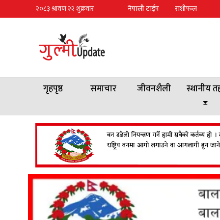
नेपाली टाईप
राशीफल
गृहपृष्ठ
समाचार
जीवनशैली
स्थानीय त