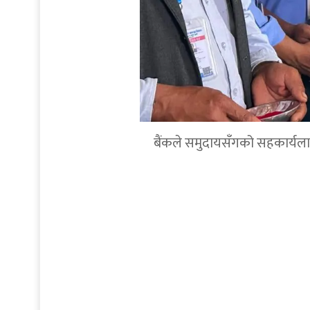
बैंकले समुदायसँगको सहकार्यलाई थप