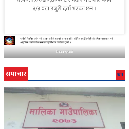
सत्यवती,रुरुक्षेत्र,छत्रकोट र मदाने गाउँपालिकामा
३/३ वटा उजुरी दर्ता भएका छन ।
khanepani
समाचार
थप