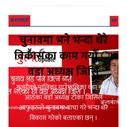
अन्तरवार्ता
थप
चुनावमा भने भन्दा धेरै
विकासका काम गर्यौं ः
वडा अध्यक्ष जिसि
गुल्मीको मालिका गाउँपालिका वडा नम्वर
आठका वडा अध्यक्ष टीका जिसिले
आफुहरुले चुनावमा बाचा गरे भन्दा धेरै
विकास गरेको बताएका छन् ।