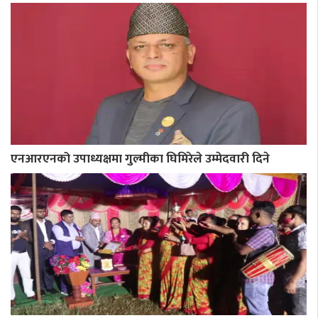
एनआरएनको उपाध्यक्षमा गुल्मीका घिमिरेले उम्मेदवारी दिने