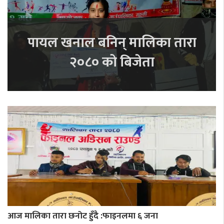
पायल खनाल बनिन् मालिका तारा
२०८० को बिजेता
आज मालिका तारा छनोट हुँदै :फाइनलमा ६ जना