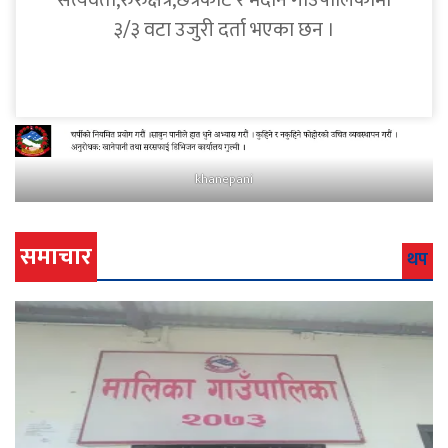
सत्यवती,रुरुक्षेत्र,छत्रकोट र मदाने गाउँपालिकामा
३/३ वटा उजुरी दर्ता भएका छन ।
khanepani
समाचार
थप