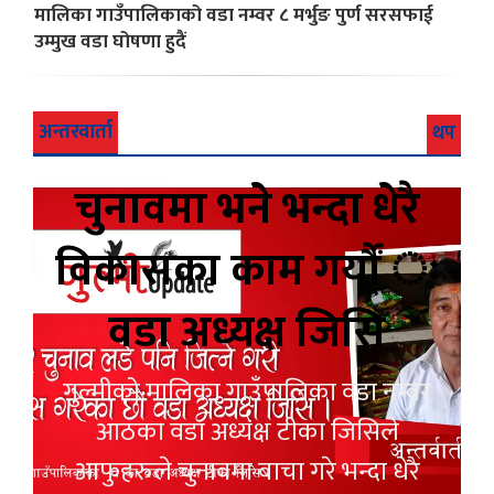
मालिका गाउँपालिकाको वडा नम्वर ८ मर्भुङ पुर्ण सरसफाई
उम्मुख वडा घोषणा हुदैं
अन्तरवार्ता
थप
चुनावमा भने भन्दा धेरै
विकासका काम गर्यौं ः
वडा अध्यक्ष जिसि
गुल्मीको मालिका गाउँपालिका वडा नम्वर
आठका वडा अध्यक्ष टीका जिसिले
आफुहरुले चुनावमा बाचा गरे भन्दा धेरै