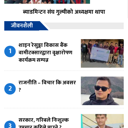
ब्याडमिन्टन संघ गुल्मीको अध्यक्षमा थापा
जीवनशैली
शाइन रेसुङ्गा विकास बैंक
वामीटक्सारद्वारा वृक्षारोपण
कार्यक्रम सम्पन्न
राजनीति – विचार कि अवसर
?
सरकार, गरिबले निःशुल्क
उपचार कहिले पाउने ?