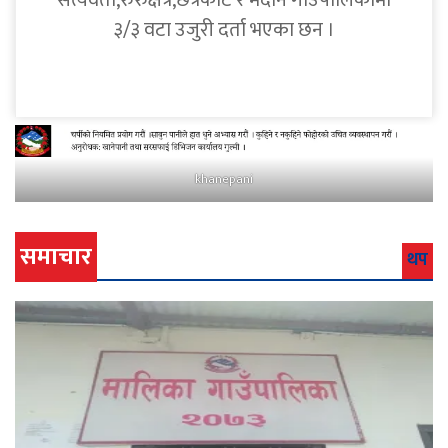
सत्यवती,रुरुक्षेत्र,छत्रकोट र मदाने गाउँपालिकामा
३/३ वटा उजुरी दर्ता भएका छन ।
khanepani
समाचार
थप