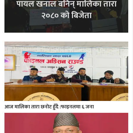
पायल खनाल बनिन् मालिका तारा
२०८० को बिजेता
आज मालिका तारा छनोट हुँदै :फाइनलमा ६ जना