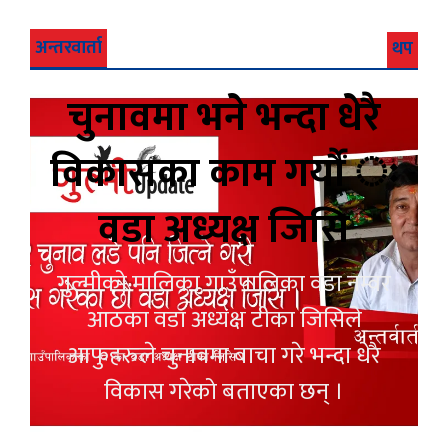
अन्तरवार्ता
थप
चुनावमा भने भन्दा धेरै
विकासका काम गर्यौं ः
वडा अध्यक्ष जिसि
गुल्मीको मालिका गाउँपालिका वडा नम्वर
आठका वडा अध्यक्ष टीका जिसिले
आफुहरुले चुनावमा बाचा गरे भन्दा धेरै
विकास गरेको बताएका छन् ।