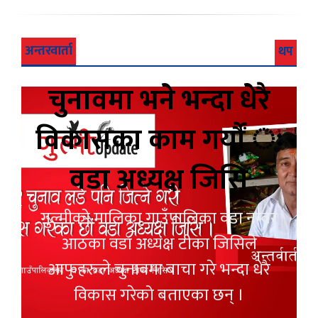
अन्तरवार्ता
थप
चुनावमा भने भन्दा धेरै
विकासका काम गर्यौं ः
वडा अध्यक्ष जिसि
गुल्मीको मालिका गाउँपालिका वडा नम्वर
आठका वडा अध्यक्ष टीका जिसिले
आफुहरुले चुनावमा बाचा गरे भन्दा धेरै
विकास गरेको बताएका छन् ।