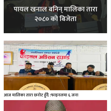
पायल खनाल बनिन् मालिका तारा
२०८० को बिजेता
आज मालिका तारा छनोट हुँदै :फाइनलमा ६ जना