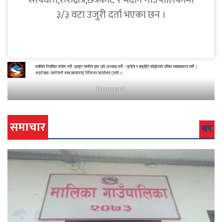
सत्यवती,रुरुक्षेत्र,छत्रकोट र मदाने गाउँपालिकामा
३/३ वटा उजुरी दर्ता भएका छन ।
khanepani
समाचार
थप