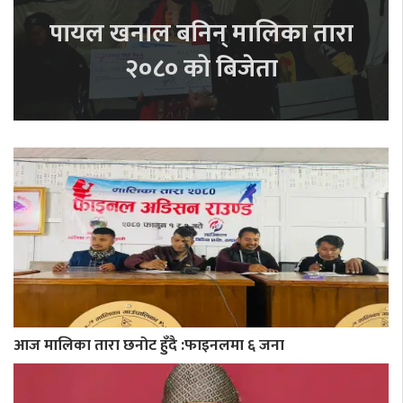
पायल खनाल बनिन् मालिका तारा
२०८० को बिजेता
आज मालिका तारा छनोट हुँदै :फाइनलमा ६ जना