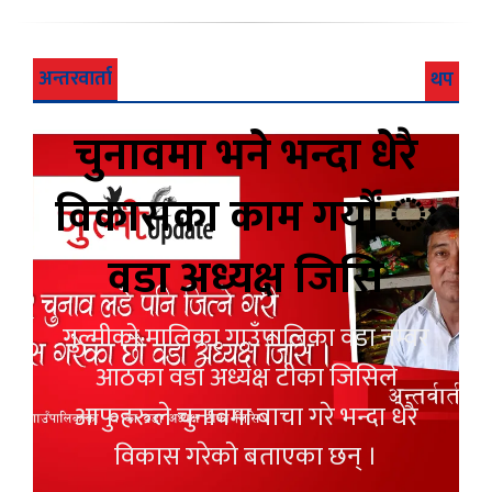
अन्तरवार्ता
थप
चुनावमा भने भन्दा धेरै
विकासका काम गर्यौं ः
वडा अध्यक्ष जिसि
गुल्मीको मालिका गाउँपालिका वडा नम्वर
आठका वडा अध्यक्ष टीका जिसिले
आफुहरुले चुनावमा बाचा गरे भन्दा धेरै
विकास गरेको बताएका छन् ।