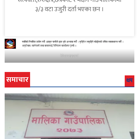
सत्यवती,रुरुक्षेत्र,छत्रकोट र मदाने गाउँपालिकामा
३/३ वटा उजुरी दर्ता भएका छन ।
khanepani
समाचार
थप