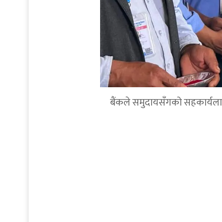
बैंकले समुदायसँगको सहकार्यलाई थप