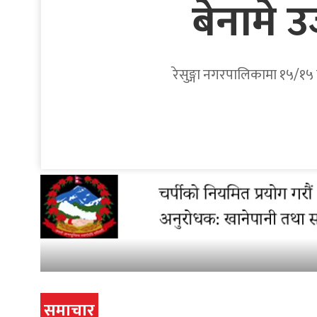
बेनामे 
रेसुङ्गा नगरपालिकामा १५/१५ व
समाचार