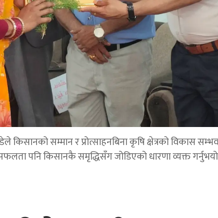
डेले किसानको सम्मान र प्रोत्साहनबिना कृषि क्षेत्रको विकास सम्भ
सफलता पनि किसानकै समृद्धिसँग जोडिएको धारणा व्यक्त गर्नुभयो