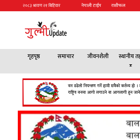
नेपाली टाईप
राशीफल
गृहपृष्ठ
समाचार
जीवनशैली
स्थानीय त