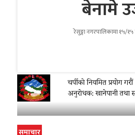
बेनामे 
रेसुङ्गा नगरपालिकामा १५/१५ व
समाचार