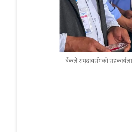
बैंकले समुदायसँगको सहकार्यलाई थप