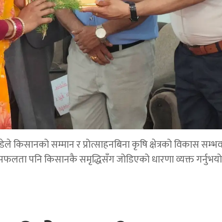
डेले किसानको सम्मान र प्रोत्साहनबिना कृषि क्षेत्रको विकास सम्भ
सफलता पनि किसानकै समृद्धिसँग जोडिएको धारणा व्यक्त गर्नुभयो