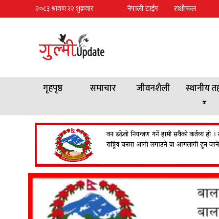
नेपाली टाईप
राशीफल
गृहपृष्ठ
समाचार
जीवनशैली
स्थानीय त