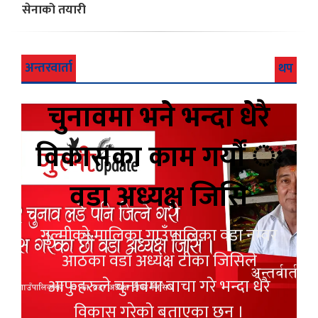
सेनाको तयारी
अन्तरवार्ता
थप
चुनावमा भने भन्दा धेरै
विकासका काम गर्यौं ः
वडा अध्यक्ष जिसि
गुल्मीको मालिका गाउँपालिका वडा नम्वर
आठका वडा अध्यक्ष टीका जिसिले
आफुहरुले चुनावमा बाचा गरे भन्दा धेरै
विकास गरेको बताएका छन् ।