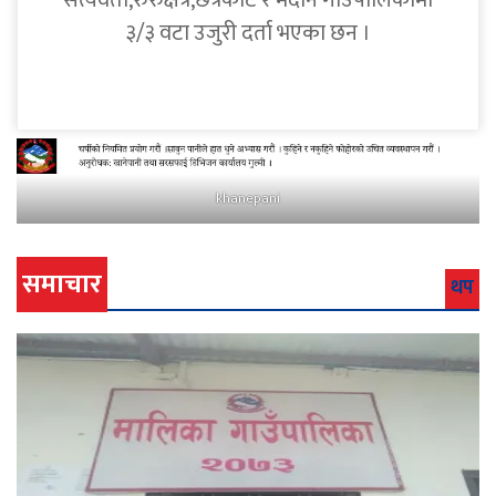
सत्यवती,रुरुक्षेत्र,छत्रकोट र मदाने गाउँपालिकामा
३/३ वटा उजुरी दर्ता भएका छन ।
khanepani
समाचार
थप