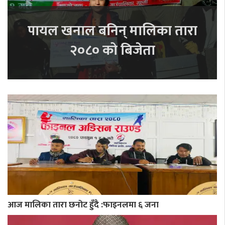
पायल खनाल बनिन् मालिका तारा
२०८० को बिजेता
आज मालिका तारा छनोट हुँदै :फाइनलमा ६ जना