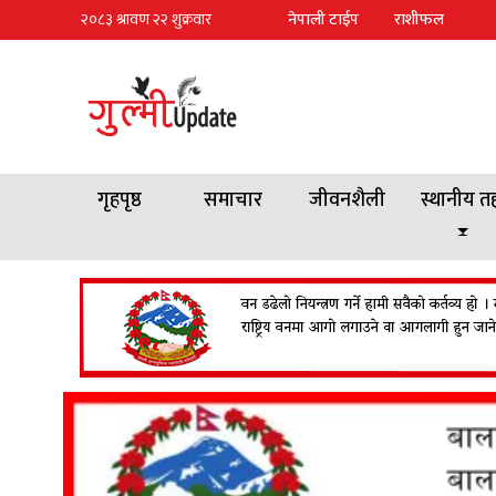
नेपाली टाईप
राशीफल
गृहपृष्ठ
समाचार
जीवनशैली
स्थानीय त