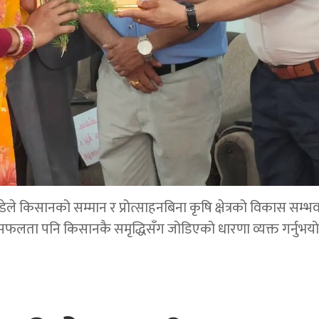
डेले किसानको सम्मान र प्रोत्साहनबिना कृषि क्षेत्रको विकास सम्भ
सफलता पनि किसानकै समृद्धिसँग जोडिएको धारणा व्यक्त गर्नुभयो