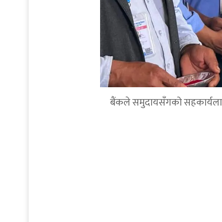
बैंकले समुदायसँगको सहकार्यलाई थप