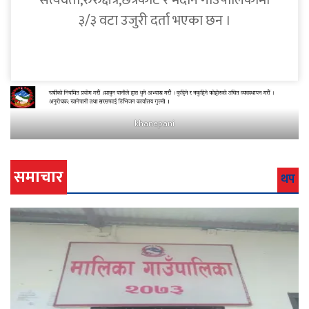
सत्यवती,रुरुक्षेत्र,छत्रकोट र मदाने गाउँपालिकामा
३/३ वटा उजुरी दर्ता भएका छन ।
khanepani
समाचार
थप