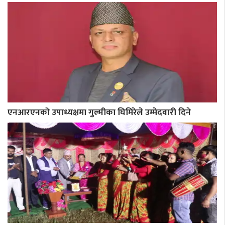
एनआरएनको उपाध्यक्षमा गुल्मीका घिमिरेले उम्मेदवारी दिने