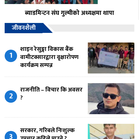
ब्याडमिन्टन संघ गुल्मीको अध्यक्षमा थापा
जीवनशैली
शाइन रेसुङ्गा विकास बैंक
वामीटक्सारद्वारा वृक्षारोपण
कार्यक्रम सम्पन्न
राजनीति – विचार कि अवसर
?
सरकार, गरिबले निःशुल्क
उपचार कहिले पाउने ?