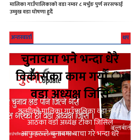
मालिका गाउँपालिकाको वडा नम्वर ८ मर्भुङ पुर्ण सरसफाई
उम्मुख वडा घोषणा हुदैं
अन्तरवार्ता
थप
चुनावमा भने भन्दा धेरै
विकासका काम गर्यौं ः
वडा अध्यक्ष जिसि
गुल्मीको मालिका गाउँपालिका वडा नम्वर
आठका वडा अध्यक्ष टीका जिसिले
आफुहरुले चुनावमा बाचा गरे भन्दा धेरै