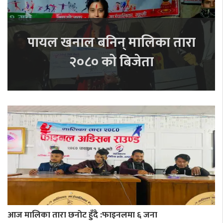
पायल खनाल बनिन् मालिका तारा
२०८० को बिजेता
आज मालिका तारा छनोट हुँदै :फाइनलमा ६ जना