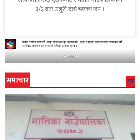
सत्यवती,रुरुक्षेत्र,छत्रकोट र मदाने गाउँपालिकामा
३/३ वटा उजुरी दर्ता भएका छन ।
khanepani
समाचार
थप