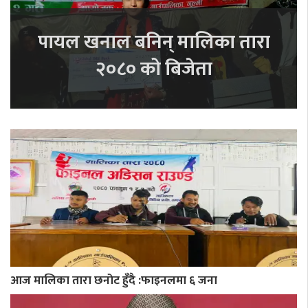
पायल खनाल बनिन् मालिका तारा
२०८० को बिजेता
आज मालिका तारा छनोट हुँदै :फाइनलमा ६ जना