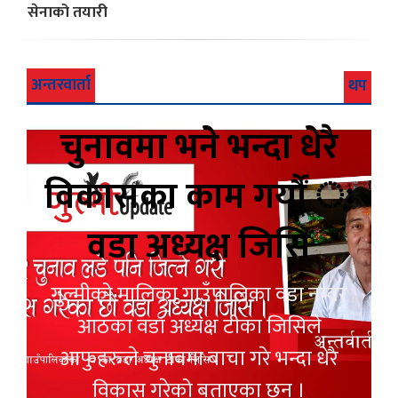
सेनाको तयारी
अन्तरवार्ता
थप
चुनावमा भने भन्दा धेरै
विकासका काम गर्यौं ः
वडा अध्यक्ष जिसि
गुल्मीको मालिका गाउँपालिका वडा नम्वर
आठका वडा अध्यक्ष टीका जिसिले
आफुहरुले चुनावमा बाचा गरे भन्दा धेरै
विकास गरेको बताएका छन् ।