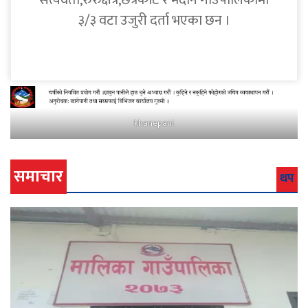
सत्यवती,रुरुक्षेत्र,छत्रकोट र मदाने गाउँपालिकामा
३/३ वटा उजुरी दर्ता भएका छन ।
khanepani
समाचार
थप