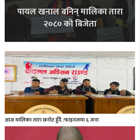
पायल खनाल बनिन् मालिका तारा
२०८० को बिजेता
आज मालिका तारा छनोट हुँदै :फाइनलमा ६ जना