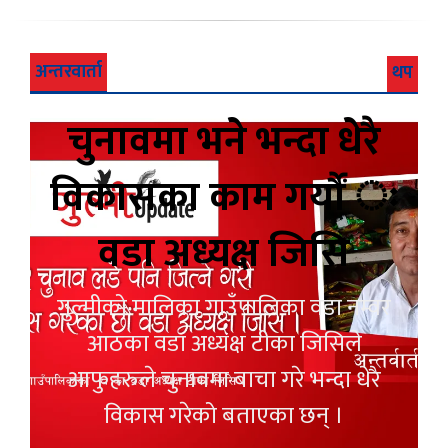
अन्तरवार्ता
थप
चुनावमा भने भन्दा धेरै
विकासका काम गर्यौं ः
वडा अध्यक्ष जिसि
गुल्मीको मालिका गाउँपालिका वडा नम्वर
आठका वडा अध्यक्ष टीका जिसिले
आफुहरुले चुनावमा बाचा गरे भन्दा धेरै
विकास गरेको बताएका छन् ।