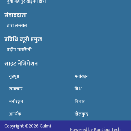
दुर्गा बहादुर खड्का क्षेत्री
संवाददाता
तारा लम्साल
प्रविधि ब्यूरो प्रमुख
प्रदीप मरासिनी
साइट नेभिगेशन
गृहपृष्ठ
मनोरञ्जन
समाचार​
विश्व
मनोरञ्जन
विचार
आर्थिक
खेलकुद
Copyright ©2026 Gulmi
Powered by KantipurTech