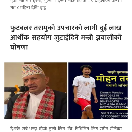
पुजा गौतम : इस्मा, गुल्मी । इस्मा गाउँपालिका–४ दोहलीका जनता
गत ८ महिना देखि बृद्ध
फुटबलर तरामुको उपचारको लागी दुई लाख
आर्थीक सहयोग जुटाईदिने मन्त्री ज्ञवालीको
घोषणा
देशकै सबै भन्दा दोस्रो ठुलो लिग "बि" डिभिजिन लिग समेत खेलेका