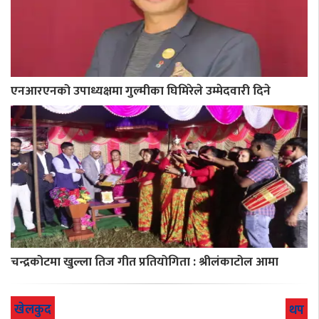
एनआरएनको उपाध्यक्षमा गुल्मीका घिमिरेले उम्मेदवारी दिने
चन्द्रकोटमा खुल्ला तिज गीत प्रतियोगिता : श्रीलंकाटोल आमा
खेलकुद
थप