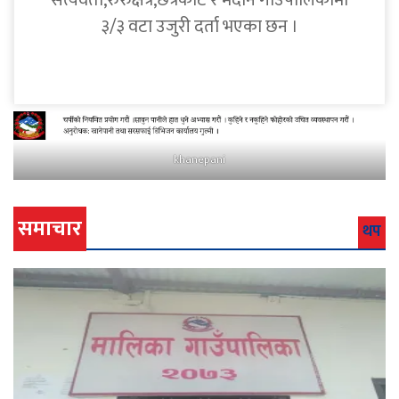
सत्यवती,रुरुक्षेत्र,छत्रकोट र मदाने गाउँपालिकामा
३/३ वटा उजुरी दर्ता भएका छन ।
khanepani
समाचार
थप