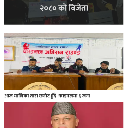
२०८० को बिजेता
आज मालिका तारा छनोट हुँदै :फाइनलमा ६ जना