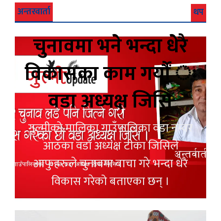
अन्तरवार्ता
थप
चुनावमा भने भन्दा धेरै
विकासका काम गर्यौं ः
वडा अध्यक्ष जिसि
गुल्मीको मालिका गाउँपालिका वडा नम्वर
आठका वडा अध्यक्ष टीका जिसिले
आफुहरुले चुनावमा बाचा गरे भन्दा धेरै
विकास गरेको बताएका छन् ।