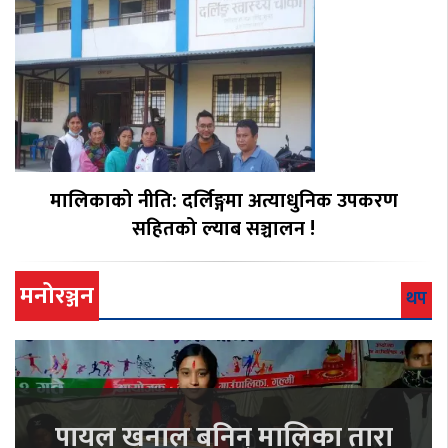
मालिकाको नीति: दर्लिङ्गमा अत्याधुनिक उपकरण
सहितको ल्याब सञ्चालन !
मनोरञ्जन
थप
पायल खनाल बनिन् मालिका तारा