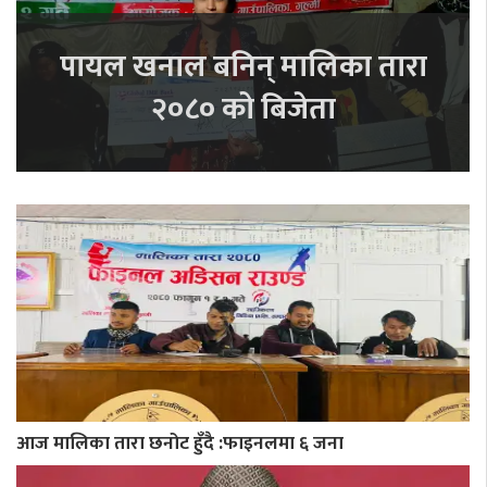
पायल खनाल बनिन् मालिका तारा
२०८० को बिजेता
आज मालिका तारा छनोट हुँदै :फाइनलमा ६ जना