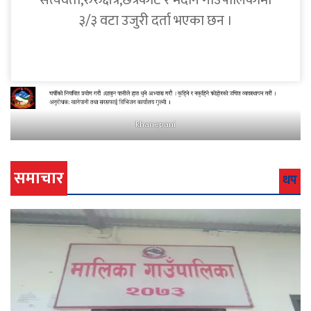
सत्यवती,रुरुक्षेत्र,छत्रकोट र मदाने गाउँपालिकामा
३/३ वटा उजुरी दर्ता भएका छन ।
khanepani
समाचार
थप