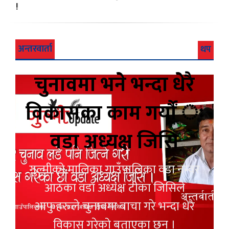
!
अन्तरवार्ता
थप
चुनावमा भने भन्दा धेरै
विकासका काम गर्यौं ः
वडा अध्यक्ष जिसि
गुल्मीको मालिका गाउँपालिका वडा नम्वर
आठका वडा अध्यक्ष टीका जिसिले
आफुहरुले चुनावमा बाचा गरे भन्दा धेरै
विकास गरेको बताएका छन् ।